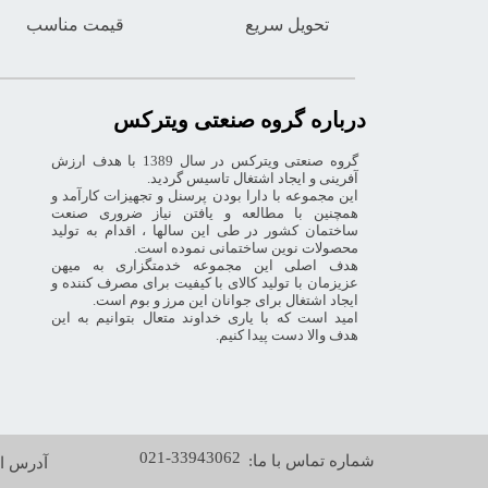
تحویل سریع
قیمت مناسب
درباره گروه صنعتی ویترکس
گروه صنعتی ویترکس در سال 1389 با هدف ارزش
آفرینی و ایجاد اشتغال تاسیس گردید.
این مجموعه با دارا بودن پرسنل و تجهیزات کارآمد و
همچنین با مطالعه و یافتن نیاز ضروری صنعت
ساختمان کشور در طی این سالها ، اقدام به تولید
محصولات نوین ساختمانی نموده است.
هدف اصلی این مجموعه خدمتگزاری به میهن
عزیزمان با تولید کالای با کیفیت برای مصرف کننده و
ایجاد اشتغال برای جوانان این مرز و بوم است.
امید است که با یاری خداوند متعال بتوانیم به این
هدف والا دست پیدا کنیم.
021-33943062
شماره تماس با ما:
آدرس ای