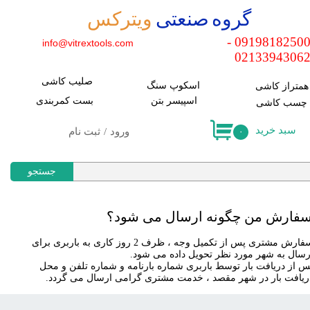
​گروه صنعتی
ویترکس
حساب کاربری من
09198182500 -
info@vitrextools.com
0213394306
تغییر کلمه عبور
صلیب کاشی
سفارشات
اسکوپ سنگ
​همتراز کاشی
اسپیسر بتن
​بست کمربندی
​چسب کاشی
خروج
سبد خرید
ورود
/
ثبت نام
۰
جستجو
فارش من چگونه ارسال می شود؟
سفارش مشتری پس از تکمیل وجه ، ظرف 2 روز کاری به باربری برای
رسال به شهر مورد نظر تحویل داده می شود.
س از دریافت بار توسط باربری شماره بارنامه و شماره تلفن و محل
ریافت بار در شهر مقصد ، خدمت مشتری گرامی ارسال می گردد.