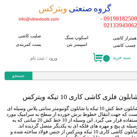
​گروه صنعتی
ویترکس
حساب کاربری من
09198182500 -
info@vitrextools.com
0213394306
تغییر کلمه عبور
صلیب کاشی
سفارشات
اسکوپ سنگ
​همتراز کاشی
اسپیسر بتن
​بست کمربندی
​چسب کاشی
خروج
سبد خرید
ورود
/
ثبت نام
۰
جستجو
ابلون فلزی کاشی کاری 10 تیکه ویترکس
شابلون خط کش 10 تیکه یا شابلون گونیومتر سانتی پلاس وسیله ای
ست که جهت انتقال خطوط برش خورده از سطح به سرامیک مورد
استفاده قرار می گیرد. این وسیله از 10 خط کش 20 سانتی که به
سیله ی پیچ و مهره های فلکه ای به یکدیگر متصل گردیده اند.
شابلون کاشی کاری 10 تیکه ویترکس از جنس فولاد ساخته شده و