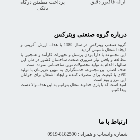
ارائه فاکتور دقیق
پرداخت مطمئن درگاه
بانکی
درباره گروه صنعتی ویترکس
گروه صنعتی ویترکس در سال 1389 با هدف ارزش آفرینی و
ایجاد اشتغال تاسیس گردید.
این مجموعه با دارا بودن پرسنل و تجهیزات کارآمد و همچنین با
مطالعه و یافتن نیاز ضروری صنعت ساختمان کشور در طی این
سالها ، اقدام به تولید محصولات نوین ساختمانی نموده است.
هدف اصلی این مجموعه خدمتگزاری به میهن عزیزمان با تولید
کالای با کیفیت برای مصرف کننده و ایجاد اشتغال برای جوانان
این مرز و بوم است.
امید است که با یاری خداوند متعال بتوانیم به این هدف والا دست
پیدا کنیم.
ارتباط با ما
شماره واتساپ و همراه : 8182500-0919