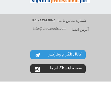
021-33943062
شماره تماس با ما:
info@vitrextools.com
آدرس ایمیل:
کانال تلگرام ویترکس
صفحه اینستاگرام ما