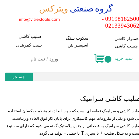
​گروه صنعتی
ویترکس
حساب کاربری من
09198182500 -
info@vitrextools.com
0213394306
تغییر کلمه عبور
صلیب کاشی
سفارشات
اسکوپ سنگ
​همتراز کاشی
اسپیسر بتن
​بست کمربندی
​چسب کاشی
خروج
سبد خرید
ورود
/
ثبت نام
۰
جستجو
لیب کاشی سرامیک
لیب کاشی و سرامیک قطعه ای است که جهت ایجاد بند منظم و یکسان استفاده
ی شود و یکی از ملزومات مهم کاشیکاری برای پایان کار فوق العاده و زیباست.
لیب کاشی سرامیک به قطعاتی از جنس پلاستیک گفته می شود که دارای سه نوع
-
+
T
ست و به شکل صلیب
یا
سپری
یا خطی
تولید می گردد.