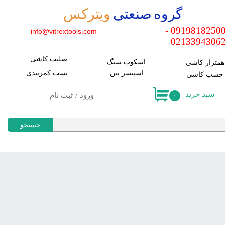
​گروه صنعتی
ویترکس
حساب کاربری من
09198182500 -
info@vitrextools.com
0213394306
تغییر کلمه عبور
صلیب کاشی
سفارشات
اسکوپ سنگ
​همتراز کاشی
اسپیسر بتن
​بست کمربندی
​چسب کاشی
خروج
سبد خرید
ورود
/
ثبت نام
۰
جستجو