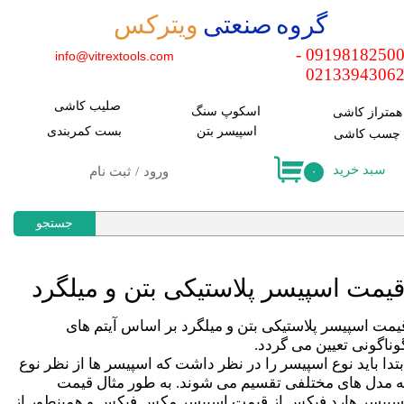
​گروه صنعتی
ویترکس
حساب کاربری من
09198182500 -
info@vitrextools.com
0213394306
تغییر کلمه عبور
صلیب کاشی
سفارشات
اسکوپ سنگ
​همتراز کاشی
اسپیسر بتن
​بست کمربندی
​چسب کاشی
خروج
سبد خرید
ورود
/
ثبت نام
۰
جستجو
یمت اسپیسر پلاستیکی بتن و میلگرد
یمت اسپیسر پلاستیکی بتن و میلگرد بر اساس آیتم های
وناگونی تعیین می گردد.
بتدا باید نوع اسپیسر را در نظر داشت که اسپیسر ها از نظر نوع
ه مدل های مختلفی تقسیم می شوند. به طور مثال قیمت
سپیسر هارد فیکس از قیمت اسپیسر مکس فیکس و همینطور از