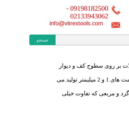
09198182500 -
02133943062
info@vitrextools.com
جستجو
ات بر روی سطوح کف و دیوار
کاردک دندانه دار در سایز های مختلف تولید می گردد و جنس آن از آلیاژ گالوانیزه است که در ضخامت های 1 و 2 میلیمتر تولید می
 گرد و مربعی که تفاوت خیلی