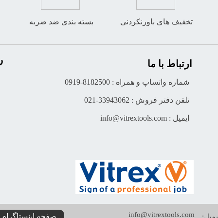
تخفیف های باورنکردنی
بسته بندی ضد ضربه
ر
ارتباط با ما
شماره واتساپ و همراه : 8182500-0919
تلفن دفتر فروش : 33943062-021
ایمیل : info@vitrextools.com
info@vitrextools.com
صفحه اینستاگرام 
میل: