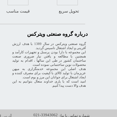
تحویل سریع
قیمت مناسب
درباره گروه صنعتی ویترکس
گروه صنعتی ویترکس در سال 1389 با هدف ارزش
آفرینی و ایجاد اشتغال تاسیس گردید.
این مجموعه با دارا بودن پرسنل و تجهیزات کارآمد و
همچنین با مطالعه و یافتن نیاز ضروری صنعت
ساختمان کشور در طی این سالها ، اقدام به تولید
محصولات نوین ساختمانی نموده است.
هدف اصلی این مجموعه خدمتگزاری به میهن
عزیزمان با تولید کالای با کیفیت برای مصرف کننده و
ایجاد اشتغال برای جوانان این مرز و بوم است.
امید است که با یاری خداوند متعال بتوانیم به این
هدف والا دست پیدا کنیم.
021-33943062
شماره تماس با ما:
آدرس ای