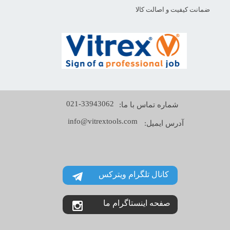
ضمانت کیفیت و اصالت کالا
021-33943062
شماره تماس با ما:
info@vitrextools.com
آدرس ایمیل:
کانال تلگرام ویترکس
صفحه اینستاگرام ما