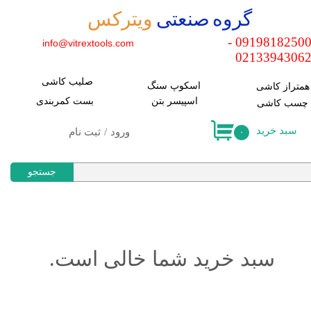
​گروه صنعتی
ویترکس
حساب کاربری من
09198182500 -
info@vitrextools.com
0213394306
تغییر کلمه عبور
صلیب کاشی
سفارشات
اسکوپ سنگ
​همتراز کاشی
اسپیسر بتن
​بست کمربندی
​چسب کاشی
خروج
سبد خرید
ورود
/
ثبت نام
۰
جستجو
سبد خرید شما خالی است.