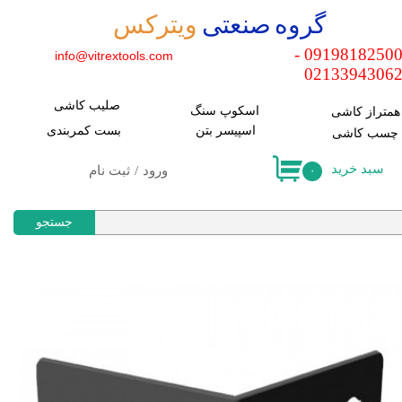
​گروه صنعتی
ویترکس
حساب کاربری من
09198182500 -
info@vitrextools.com
0213394306
تغییر کلمه عبور
صلیب کاشی
سفارشات
اسکوپ سنگ
​همتراز کاشی
اسپیسر بتن
​بست کمربندی
​چسب کاشی
خروج
سبد خرید
ورود
/
ثبت نام
۰
جستجو