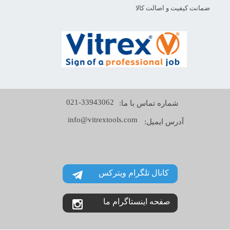
ضمانت کیفیت و اصالت کالا
021-33943062
شماره تماس با ما:
info@vitrextools.com
آدرس ایمیل:
کانال تلگرام ویترکس
صفحه اینستاگرام ما