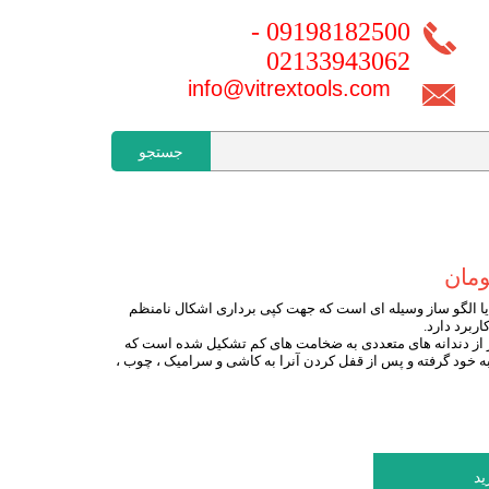
09198182500 -
02133943062
info@vitrextools.com
جستجو
ر یا الگو ساز وسیله ای است که جهت کپی برداری اشکال نامنظم
اربرد دارد.
ار از دندانه های متعددی به ضخامت های کم تشکیل شده است که
ه خود گرفته و پس از قفل کردن آنرا به کاشی و سرامیک ، چوب ،
ید