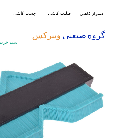
صلیب کاشی
​چسب کاشی
ا
​همتراز کاشی
​گروه صنعتی
ویترکس
سبد خرید