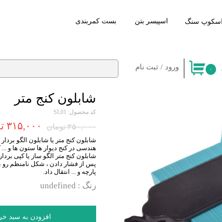
اسپیسر بتن
​بست کمربندی
سکوپ سنگ
ورود
/
ثبت نام
۰
حساب کاربری من
شابلون کنج متر
تغییر کلمه عبور
کد محصول: SL01
سفارشات
۳۱۵,۰۰۰ تومان
۳۵۰,۰۰۰ تومان
خروج
شابلون کنج متر یا شابلون الگو بردا
هندسی در کنج دیوار ها ستون ها و ... ک
شابلون کنج متر الگو ساز یا کپی برد
پس از فشار دادن ، شکل نامنظم رو ب
پارچه و ... انتقال داد.
رنگ
: undefined
افزودن به سبد خر